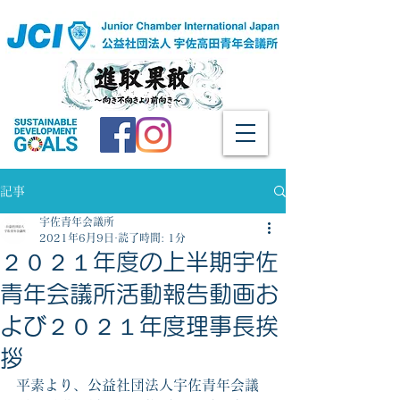
記事
宇佐青年会議所
2021年6月9日
読了時間: 1分
２０２１年度の上半期宇佐
青年会議所活動報告動画お
よび２０２１年度理事長挨
拶
平素より、公益社団法人宇佐青年会議